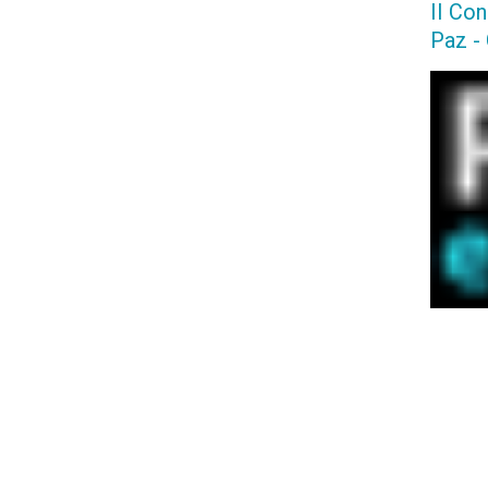
II Co
Paz -