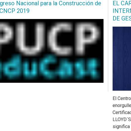
ngreso Nacional para la Construcción de
EL CA
 CNCP 2019
INTER
DE GE
El Centr
enorgull
Certific
LLOYD´S
signific