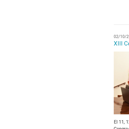
02/10/2
XIII C
El 11, 
Congres