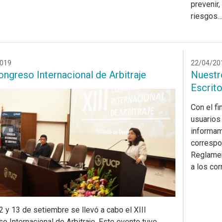
prevenir
riesgos
019
22/04/20
ongreso Internacional de Arbitraje
Nuestr
Escrit
Con el f
usuarios 
informam
correspo
Reglamen
a los co
12 y 13 de setiembre se llevó a cabo el XIII
o Internacional de Arbitraje. Este evento tuvo