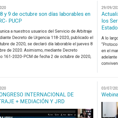
020
29/09/20
 8 y 9 de octubre son días laborables en
Actual
RC- PUCP
los Se
Estado
nica a nuestros usuarios del Servicio de Arbitraje
iante Decreto de Urgencia 118-2020, publicado el
A lo lar
tubre de 2020, se declaró día laborable el jueves 8
“Protoco
bre de 2020. Asimismo, mediante Decreto
en el ma
o 161-2020-PCM de fecha 2 de octubre de 2020,
adelante 
conviven
020
03/07/20
CONGRESO INTERNACIONAL DE
Webinar
TRAJE + MEDIACIÓN Y JRD