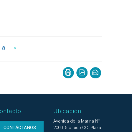
8
»
ontacto
Ubicación
Avenida de la Marina N°
CONTÁCTANOS
2000, 5to piso CC. Plaza