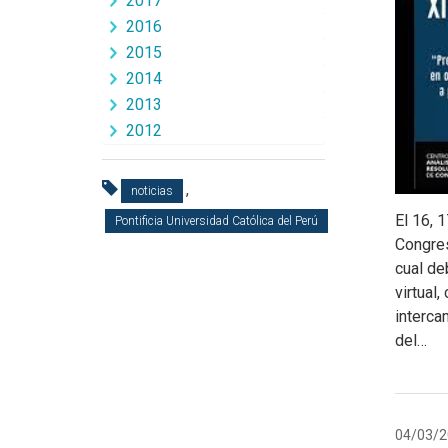
2017
2016
2015
2014
2013
2012
,
noticias
El 16, 
Pontificia Universidad Católica del Perú
Congres
cual de
virtual
interca
del…
04/03/2