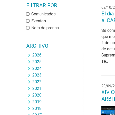
FILTRAR POR
02/10/2
El día
Comunicados
el CA
Eventos
Nota de prensa
Se comu
que med
2 de oc
ARCHIVO
de octu
2026
Suprem
se…
2025
2024
2023
2022
29/09/2
2021
XIV 
2020
ARBI
2019
2018