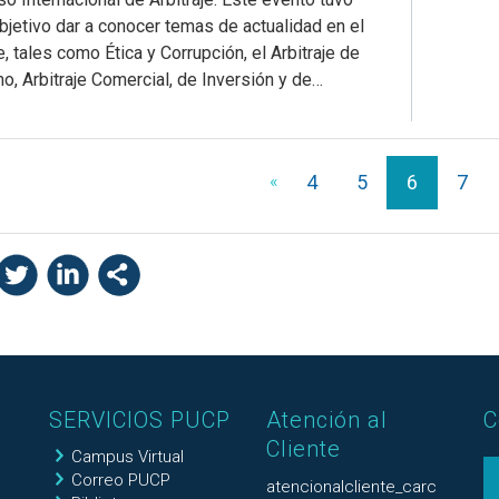
jetivo dar a conocer temas de actualidad en el
e, tales como Ética y Corrupción, el Arbitraje de
, Arbitraje Comercial, de Inversión y de…
«
4
5
6
7
SERVICIOS PUCP
Atención al
C
Cliente
Campus Virtual
Correo PUCP
atencionalcliente_carc