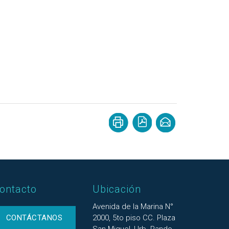
ontacto
Ubicación
Avenida de la Marina N°
CONTÁCTANOS
2000, 5to piso CC. Plaza