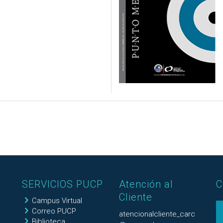
SERVICIOS PUCP
Atención al
C
Cliente
Campus Virtual
Correo PUCP
atencionalcliente_carc
Biblioteca