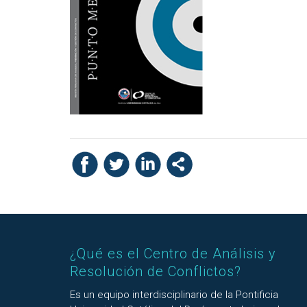
¿Qué es el Centro de Análisis y
Resolución de Conflictos?
Es un equipo interdisciplinario de la Pontificia