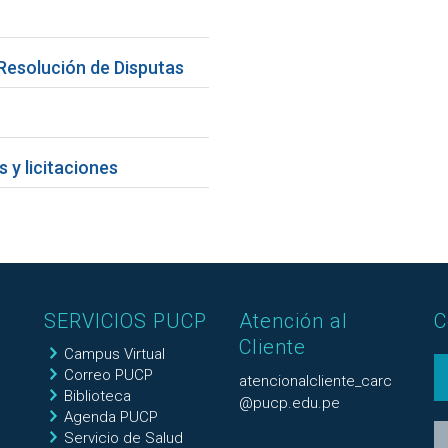
Resolución de Disputas
 y licitaciones
SERVICIOS PUCP
Atención al
C
Cliente
Campus Virtual
Correo PUCP
atencionalcliente_carc
Biblioteca
@pucp.edu.pe
Agenda PUCP
Servicio de Salud