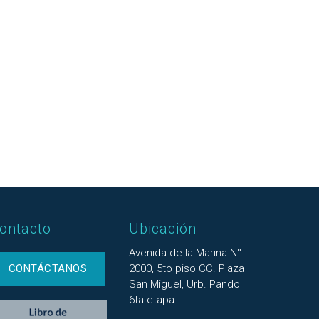
ontacto
Ubicación
Avenida de la Marina N°
CONTÁCTANOS
2000, 5to piso CC. Plaza
San Miguel, Urb. Pando
6ta etapa