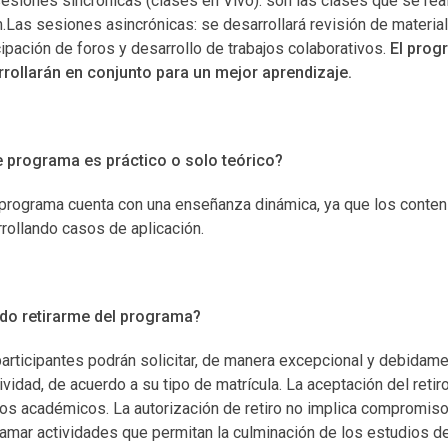
esiones sincrónicas (clases en Vivo): son las clases que se rea
Las sesiones asincrónicas: se desarrollará revisión de material e
cipación de foros y desarrollo de trabajos colaborativos.
El prog
rollarán en conjunto para un mejor aprendizaje.
 programa es práctico o solo teórico?
programa cuenta con una enseñanza dinámica, ya que los contenid
rollando casos de aplicación.
do retirarme del programa?
articipantes podrán solicitar, de manera excepcional y debidamen
tividad, de acuerdo a su tipo de matrícula. La aceptación del reti
os académicos. La autorización de retiro no implica compromiso
amar actividades que permitan la culminación de los estudios del