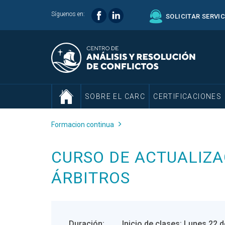
Síguenos en:
SOLICITAR SERVI
SOBRE EL CARC
CERTIFICACIONES
Formacion continua
CURSO DE ACTUALIZA
ÁRBITROS
Duración:
Inicio de clases: Lunes 22 d