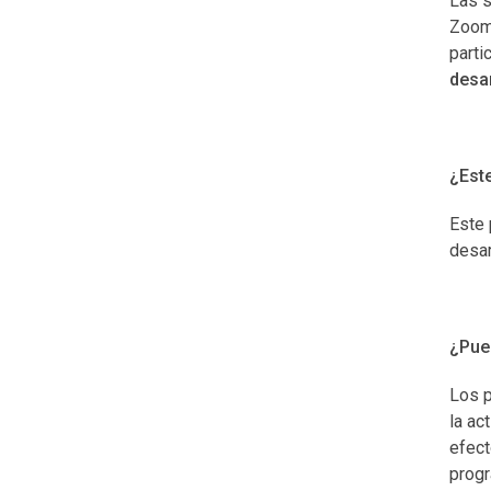
Las s
Zoom.
parti
desar
¿Este
Este 
desar
¿Pue
Los p
la ac
efect
progr