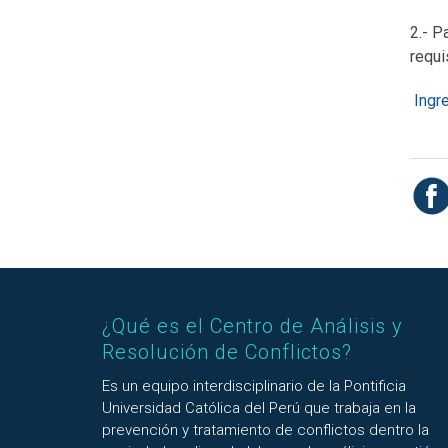
2.- P
requi
Ingre
¿Qué es el Centro de Análisis y
Resolución de Conflictos?
Es un equipo interdisciplinario de la Pontificia
Universidad Católica del Perú que trabaja en la
prevención y tratamiento de conflictos dentro la