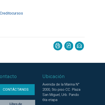
Creditocursos
ontacto
Ubicación
Avenida de la Marina N°
CONTÁCTANOS
2000, 5to piso CC. Plaza
San Miguel, Urb. Pando
6ta etapa