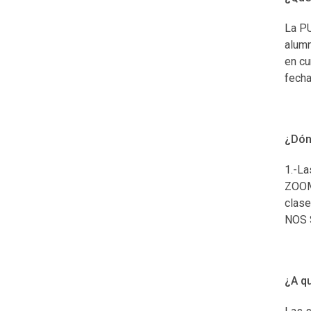
La PU
alumn
en cu
fecha
¿Dónd
1.-La
ZOOM,
clase
NOS S
¿A qu