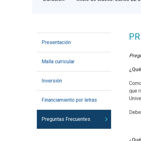
PR
Presentación
Pregu
Malla curricular
¿Qué
Inversión
Como 
que r
Unive
Financiamiento por letras
Debe 
Preguntas Frecuentes
¿Qué