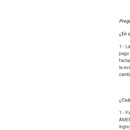
Pregu
¿En 
1.- L
pago 
factu
la ev
cambi
¿Cuá
1.- P
AMERI
ingre