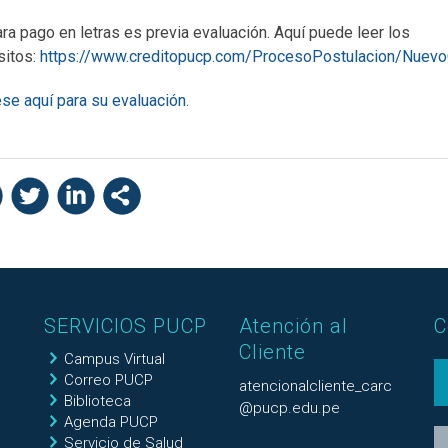
ara pago en letras es previa evaluación. Aquí puede leer los
sitos:
https://www.creditopucp.com/ProcesoPostulacion/Nuevo
se aquí para su evaluación.
SERVICIOS PUCP
Atención al
C
Cliente
Campus Virtual
Correo PUCP
atencionalcliente_carc
Biblioteca
@pucp.edu.pe
Agenda PUCP
Servicio de Salud