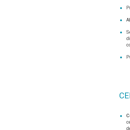
P
A
Se
d
c
P
CE
C
c
d