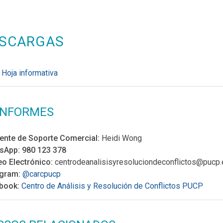
SCARGAS
Hoja informativa
INFORMES
ente de Soporte Comercial:
Heidi Wong
sApp:
980 123 378
eo Electrónico:
centrodeanalisisyresoluciondeconflictos@pucp.
agram:
@carcpucp
book:
Centro de Análisis y Resolución de Conflictos PUCP