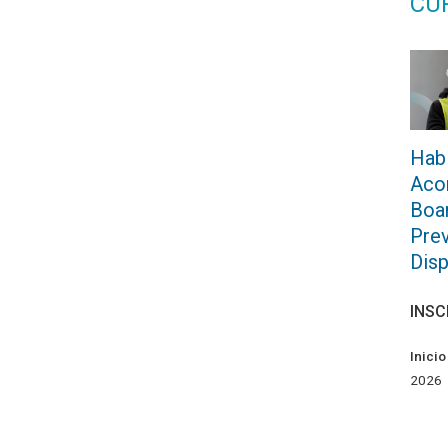
CU
Habi
Aco
Boar
Prev
Disp
INSC
Inicio
2026