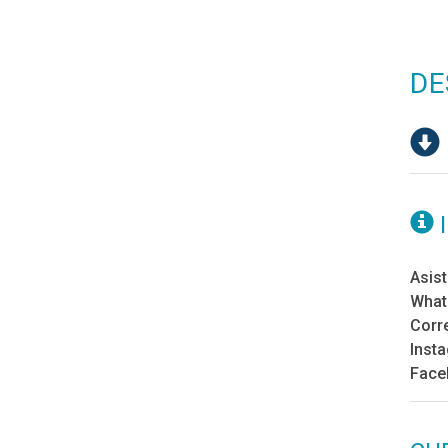
DE
Asist
What
Corr
Inst
Face