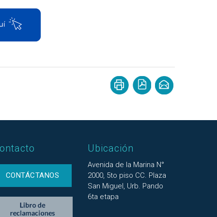
ontacto
Ubicación
Avenida de la Marina N°
CONTÁCTANOS
2000, 5to piso CC. Plaza
San Miguel, Urb. Pando
6ta etapa