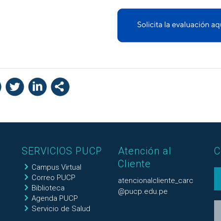
SERVICIOS PUCP
Atención al
C
Cliente
Campus Virtual
Correo PUCP
atencionalcliente_carc
Biblioteca
@pucp.edu.pe
Agenda PUCP
Servicio de Salud