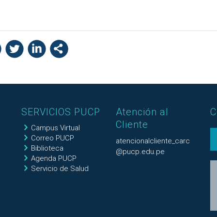
SERVICIOS PUCP
Atención al
C
Cliente
Campus Virtual
Correo PUCP
atencionalcliente_carc
Biblioteca
@pucp.edu.pe
Agenda PUCP
Servicio de Salud