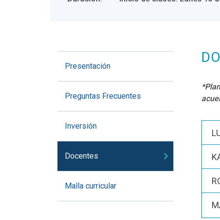
DO
Presentación
*Plan
Preguntas Frecuentes
acuer
Inversión
L
Docentes
K
R
Malla curricular
M