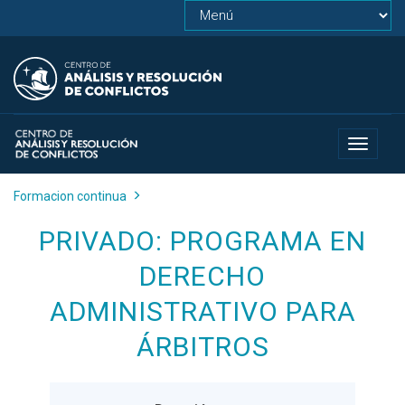
Toggle
navigat
Formacion continua
PRIVADO: PROGRAMA EN
DERECHO
ADMINISTRATIVO PARA
ÁRBITROS