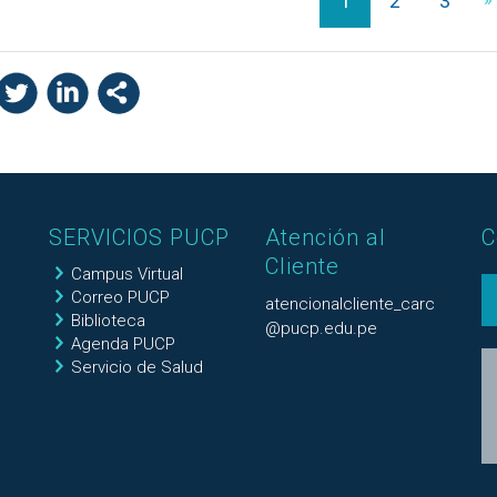
1
2
3
SERVICIOS PUCP
Atención al
C
Cliente
Campus Virtual
Correo PUCP
atencionalcliente_carc
Biblioteca
@pucp.edu.pe
Agenda PUCP
Servicio de Salud