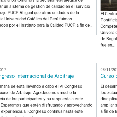
nco años tomamos la decisión estratégica de
ar un sistema de gestión de calidad en el servicio
traje PUCP. Al igual que otras unidades de la
El Centro
cia Universidad Católica del Perú fuimos
Pontifici
dos por el Instituto para la Calidad PUCP, a fin de…
Competen
Universi
de Bogotá
fue en…
017
08/11/20
greso Internacional de Arbitraje
Curso 
mana se está llevando a cabo el VI Congreso
El desarr
cional de Arbitraje. Agradecemos mucho la
los actu
cia de los participantes y su respuesta a este
disciplin
 Esperamos que estén disfrutando y aprovechando
ampliar 
 experiencia. El Congreso continua hasta este
a fin de 