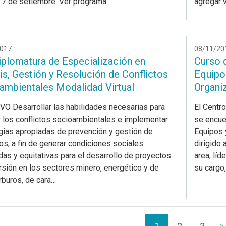
 7 de setiembre. Ver programa
agregar 
017
08/11/20
iplomatura de Especialización en
Curso 
is, Gestión y Resolución de Conflictos
Equipo
ambientales Modalidad Virtual
Organi
O Desarrollar las habilidades necesarias para
El Centr
r los conflictos socioambientales e implementar
se encue
gias apropiadas de prevención y gestión de
Equipos 
tos, a fin de generar condiciones sociales
dirigido 
as y equitativas para el desarrollo de proyectos
area, lí
rsión en los sectores minero, energético y de
su cargo
rburos, de cara…
»