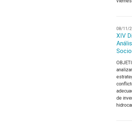
viernes
08/11/2
XIV D
Anális
Socio
OBJETIV
analiza
estrate
conflic
adecuad
de inve
hidroca