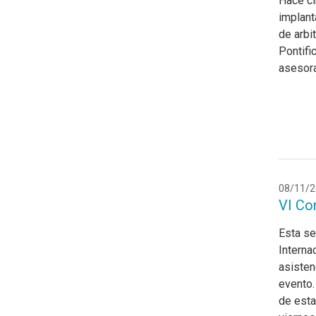
Hace ci
implant
de arbi
Pontifi
asesora
08/11/2
VI Con
Esta se
Interna
asisten
evento.
de esta