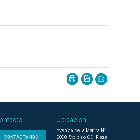
ontacto
Ubicación
Avenida de la Marina N°
CONTÁCTANOS
2000, 5to piso CC. Plaza