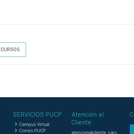
RECURSOS
SERVICIOS PUCP
Atención al
C
Cliente
Campus Virtual
Correo PUCP
atencionalcliente_carc