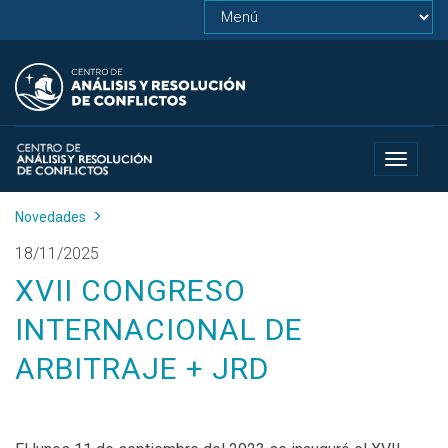
Toggle
navigat
Novedades
18/11/2025
XVII CONGRESO
INTERNACIONAL DE
ARBITRAJE + JRD