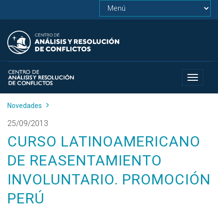
Toggle
navigat
Novedades
25/09/2013
CURSO LATINOAMERICANO
DE REASENTAMIENTO
INVOLUNTARIO. PROMOCIÓN
PERÚ