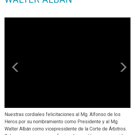
Previous
N
Nuestras cordiales felicitaciones al Mg. Alfonso de los
Heros por su nombramiento como Presidente y al Mg.
Walter Albán como vicepresidente de la Corte de Árbitros.