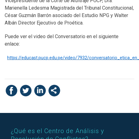
Vicepresidente de la Corte de Arbitraje PUCP, Dra.
Marienella Ledesma Magistrada del Tribunal Constitucional,
César Guzmán Barrón asociado del Estudio NPG y Walter
Albán Director Ejecutivo de Proética.
Puede ver el video del Conversatorio en el siguiente
enlace:
https://educast.pucp.edu.pe/video/7932/conversatorio_etica_en_e
¿Qué es el Centro de Análisis y