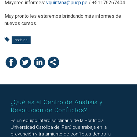
Mayores informes:
vquintana@pucp.pe
/ +51176267404
Muy pronto les estaremos brindando más informes de
nuevos cursos.
noticias
¿Qué es el Centro de Análisis y
Resolución de Conflictos?
Es un equipo interdisciplinario de la Pontificia
Universidad Católica del Perú que trabaja en la
prevención y tratamiento de conflictos dentro la