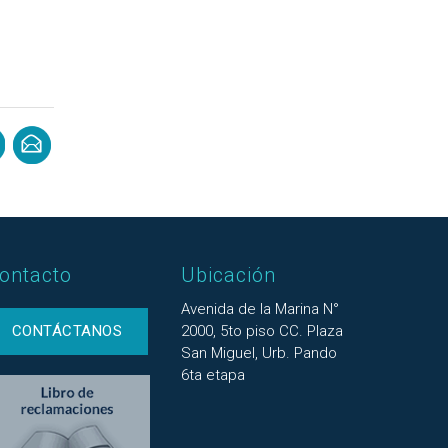
ontacto
Ubicación
Avenida de la Marina N°
CONTÁCTANOS
2000, 5to piso CC. Plaza
San Miguel, Urb. Pando
6ta etapa